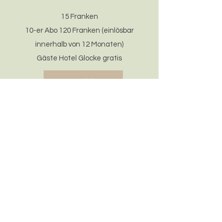
15 Franken
10-er Abo 120 Franken (einlösbar
innerhalb von 12 Monaten)​
Gäste Hotel Glocke gratis​
anmelden
Ich mag die Auszeit mit deinem Yoga
Nidra. Tut gut.
Deine Stimme, der schöne Raum mit