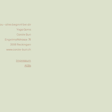
ou - alles beginnt bei dir
Yoga Goms
Carole Buri
Engelmattstrasse 78
3998 Reckingen
www.carole-buri.ch
​Impressum
AGBs