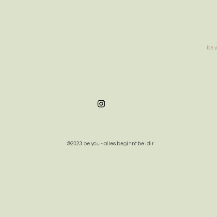
be y
©2023 be you - alles beginnt bei dir