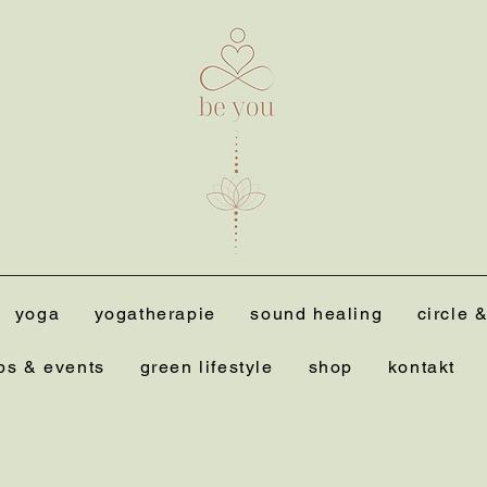
yoga
yogatherapie
sound healing
circle &
ps & events
green lifestyle
shop
kontakt