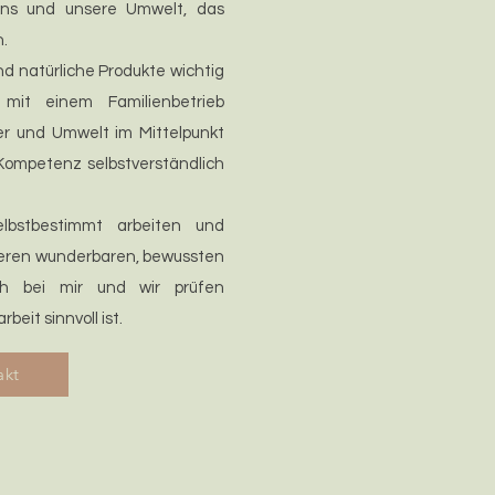
uns und unsere Umwelt, das
.
d natürliche Produkte wichtig
 mit einem Familienbetrieb
r und Umwelt im Mittelpunkt
Kompetenz selbstverständlich
lbstbestimmt arbeiten und
deren wunderbaren, bewussten
h bei mir und wir prüfen
it sinnvoll ist.
akt