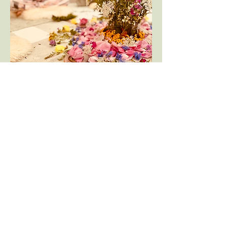
be you - alles beginnt bei dir
Yoga Goms
Carole Buri
Engelmattstrasse 78
3998 Reckingen
www.carole-buri.ch